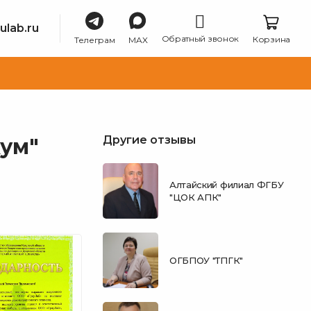
ulab.ru
Обратный звонок
Корзина
Телеграм
MAX
Другие отзывы
ум"
Алтайский филиал ФГБУ
"ЦОК АПК"
ОГБПОУ "ТПГК"