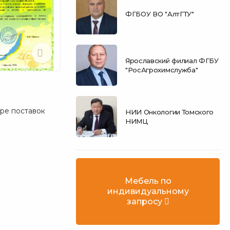
ФГБОУ ВО "АлтГТУ"
Ярославский филиал ФГБУ
"РосАгрохимслужба"
ре поставок
НИИ Онкологии Томского
НИМЦ
Мебель по
индивидуальному
запросу