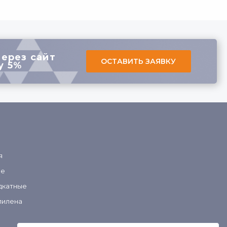
через сайт
ОСТАВИТЬ ЗАЯВКУ
у 5%
я
ые
дкатные
пилена