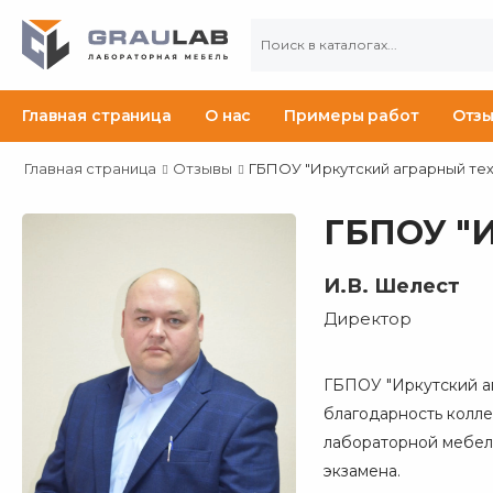
Главная страница
О нас
Примеры работ
Отз
Главная страница
Отзывы
ГБПОУ "Иркутский аграрный те
ГБПОУ "И
И.В. Шелест
Директор
ГБПОУ "Иркутский а
благодарность колле
лабораторной мебел
экзамена.