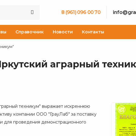
8 (961) 096 00 70
info@gra
ывы
Справочник
Новости
Контакты
хникум"
ркутский аграрный техник
грарный техникум" выражает искреннюю
ктиву компании ООО "ГрауЛаб" за поставку
и для проведения демонстрационного