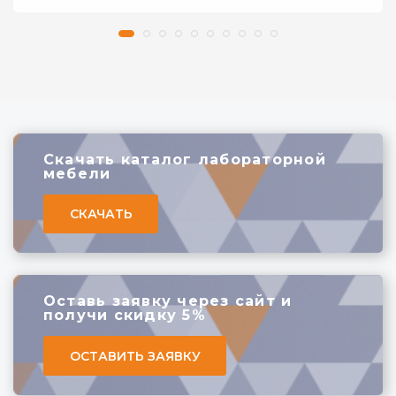
Тумба подкатная ЛДСП комбинированная
ДОБАВИТЬ В КОМПЛЕКТ
Скачать каталог лабораторной
мебели
СКАЧАТЬ
Оставь заявку через сайт
и
получи скидку 5%
ОСТАВИТЬ ЗАЯВКУ
Две дополнительные розетки с автоматом
отключения питания