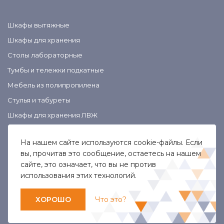
Шкафы вытяжные
Шкафы для хранения
Столы лабораторные
Тумбы и тележки подкатные
Мебель из полипропилена
Стулья и табуреты
Шкафы для хранения ЛВЖ
На нашем сайте используются cookie-файлы. Если
вы, прочитав это сообщение, остаетесь на нашем
сайте, это означает, что вы не против
Специальная оценка условий труда
использования этих технологий.
Политика обработки персональных данных
Copyright © 2026
ХОРОШО
Что это?
Разработано и продвигается «The Alpha»