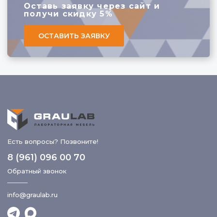
Оставь заявку через сайт
и
информацию, поможет с выбором и оформлением
получи скидку 5%
документов. Мы стремимся к лучшему сервису в
ОСТАВИТЬ ЗАЯВКУ
России.
Есть вопросы? Позвоните!
8 (961) 096 00 70
Обратный звонок
info@graulab.ru